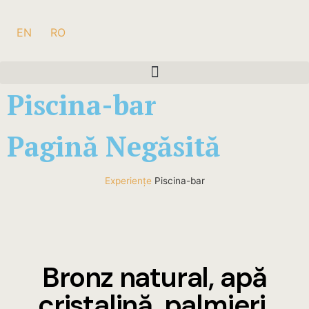
EN
RO
Piscina-bar
Pagină Negăsită
Experiențe
Piscina-bar
Bronz natural, apă
cristalină, palmieri,