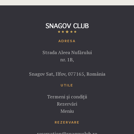
ADRESA
Strada Aleea Nufărului
nr. 1B,
Snagov Sat, Ilfov, 077165, România
UTILE
Termeni și condiții
Rezervări
Meniu
REZERVARE
reservation@snagovclub.ro